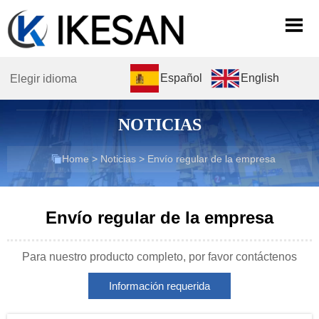

Español
English
Elegir idioma
NOTICIAS

Home
>
Noticias
>
Envío regular de la empresa
Envío regular de la empresa
Para nuestro producto completo, por favor contáctenos
Información requerida