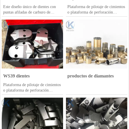
Este diseño único de dientes con
Plataforma de pilotaje de cimientos
puntas afiladas de carburo de
o plataforma de perforación
tungsteno, con una velocidad de
rotatoria ampliamente utilizada en
penetración rápida y un buen
la creación de cimientos, cada día
rendimiento en excavación de
en el lugar de trabajo se requieren
zanjas también CFA, barrena, pero
dientes de buena calidad, podemos
una cosa debe señalarse es que
brindarle la mejor solución para los
cuando use estos dientes especiales
proyectos de formación de bolas,
C31, por favor no Úselo en equipos
dientes de cubo, dientes de bala,
con mayor torque.
brocas de rodillo disponibles aquí y
siempre con suficiente stock
WS39 dientes
productos de diamantes
Plataforma de pilotaje de cimientos
o plataforma de perforación
rotatoria ampliamente utilizada en
la creación de cimientos, cada día
en el lugar de trabajo se requieren
dientes de buena calidad, podemos
brindarle la mejor solución para los
proyectos de formación de bolas,
dientes de cubo, dientes de bala,