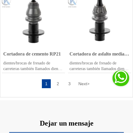
fresadoras de carreteras
fresadoras de carreteras
diferentes formas de púas/puntas
diferentes formas de púas/puntas
para diferentes proyectos de
para diferentes proyectos de
fresado de carreteras,
fresado de carreteras,
principalmente incluyendo
principalmente incluyendo
pavimento asfáltico, hormigón,
pavimento asfáltico, hormigón,
reciclaje en frío, etc.
reciclaje en frío, etc.
Cortadora de cemento RP21
Cortadora de asfalto mediana
RK4-02P
dientes/brocas de fresado de
dientes/brocas de fresado de
carreteras también llamados dientes
carreteras también llamados dientes

de planificación de carreteras
de planificación de carreteras
ampliamente utilizados en
ampliamente utilizados en
1
2
3
Next
>
fresadoras de carreteras
fresadoras de carreteras
diferentes formas de púas/puntas
diferentes formas de púas/puntas
para diferentes proyectos de
para diferentes proyectos de
fresado de carreteras,
fresado de carreteras,
principalmente incluyendo
principalmente incluyendo
pavimento asfáltico, hormigón,
pavimento asfáltico, hormigón,
reciclaje en frío, etc.
reciclaje en frío, etc.
Dejar un mensaje