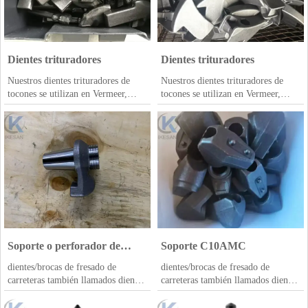
brocas de rodillo disponibles aquí y
siempre con suficiente stock
Dientes trituradores
Dientes trituradores
Nuestros dientes trituradores de
Nuestros dientes trituradores de
tocones se utilizan en Vermeer,
tocones se utilizan en Vermeer,
Rayco, Greenteeth, Toro, Dosko,
Rayco, Greenteeth, Toro, Dosko,
Yellow Jacket, Carlton, Praxis,
Yellow Jacket, Carlton, Praxis,
Bluebird, DR, Predator, Multi Tip
Bluebird, DR, Predator, Multi Tip
Greenteeth o cualquier otra marca;
Greenteeth o cualquier otra marca;
Soporte o perforador de
Soporte C10AMC
Bomag para equipos Bomag
dientes/brocas de fresado de
dientes/brocas de fresado de
carreteras también llamados dientes
carreteras también llamados dientes
de planificación de carreteras
de planificación de carreteras
ampliamente utilizados en
ampliamente utilizados en