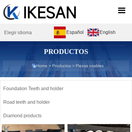

Español
English
Elegir idioma
PRODUCTOS

Home
>
Productos
>
Piezas usables
Foundation Teeth and holder
Road teeth and holder
Diamond products