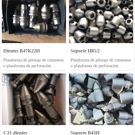
Dientes B47K22H
Soporte H85/2
Plataforma de pilotaje de cimientos
Plataforma de pilotaje de cimientos
o plataforma de perforación
o plataforma de perforación
rotatoria ampliamente utilizada en
rotatoria ampliamente utilizada en
la creación de cimientos, cada día
la creación de cimientos, cada día
en el lugar de trabajo se requieren
en el lugar de trabajo se requieren
dientes de buena calidad, podemos
dientes de buena calidad, podemos
brindarle la mejor solución para los
brindarle la mejor solución para los
proyectos de formación de bolas,
proyectos de formación de bolas,
dientes de cubo, dientes de bala,
dientes de cubo, dientes de bala,
brocas de rodillo disponibles aquí y
brocas de rodillo disponibles aquí y
siempre con suficiente stock
siempre con suficiente stock
C31 dientes
Soporte B43H