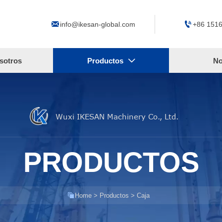


info@ikesan-global.com
+86 151
sotros
Productos
No

Wuxi IKESAN Machinery Co., Ltd.
PRODUCTOS

Home
>
Productos
>
Caja