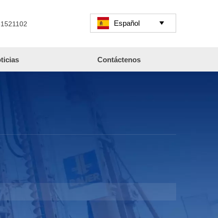
Español

61521102
ticias
Contáctenos