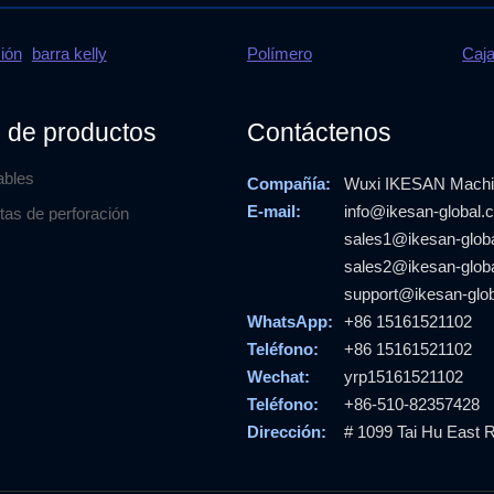
ión
barra kelly
Polímero
Caj
 de productos
Contáctenos
ables
Compañía:
Wuxi IKESAN Machin
E-mail:
info@ikesan-global.
tas de perforación
sales1@ikesan-glob
sales2@ikesan-glob
support@ikesan-glo
WhatsApp:
+86 15161521102
Teléfono:
+86 15161521102
Wechat:
yrp15161521102
Teléfono:
+86-510-82357428
Dirección:
# 1099 Tai Hu East R