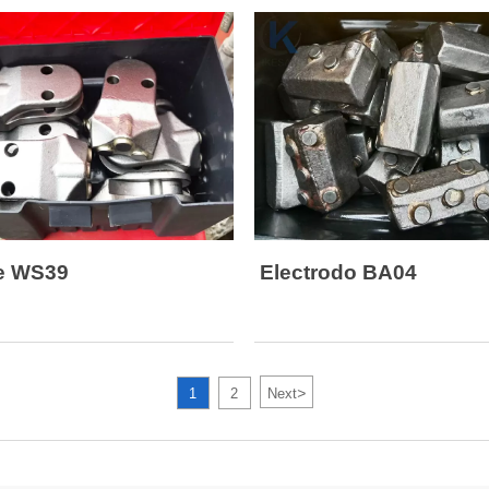
r de oscilador, tornillos de
 tanto de tipo German Bauer
 tipo Janpan Leffer
o brocas para carcasas para su
 con carcasas
e WS39
Electrodo BA04
>
1
2
Next