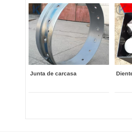
adaptador de oscilador, tornillos de
adaptado
carcasa tanto de tipo German Bauer
carcasa
como de tipo Janpan Leffer
como de
así como brocas para carcasas para su
así com
trabajo con carcasas
trabajo
Junta de carcasa
Dient