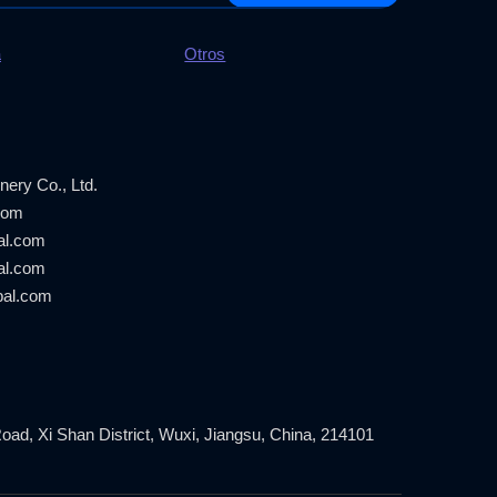
a
Otros
ery Co., Ltd.
com
al.com
al.com
bal.com
oad, Xi Shan District, Wuxi, Jiangsu, China, 214101