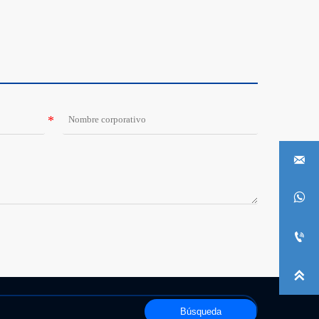




Búsqueda