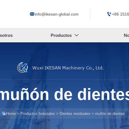


info@ikesan-global.com
+86 151
sotros
Productos
No

Wuxi IKESAN Machinery Co., Ltd.
muñón de diente

Home
>
Productos forestales
>
Dientes residuales
>
muñón de dientes