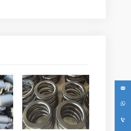


