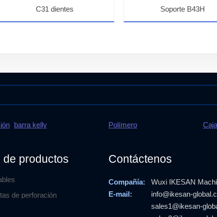
C31 dientes
Soporte B43H
ión
barra kelly
Polímero
Caj
 de productos
Contáctenos
ables
Compañía:
Wuxi IKESAN Machin
E-mail:
info@ikesan-global.
tas de perforación
sales1@ikesan-glob