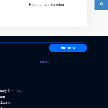

Resorte para Barretón
Destorcedor 
Búsqueda
a
Otros
ery Co., Ltd.
com
al.com