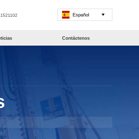
Español

61521102
ticias
Contáctenos
s