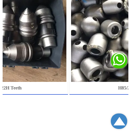

2H Teeth
H85/2 
