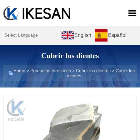

English
Español
Select Language
Cubrir los dientes
Home
>
Productos forestales
>
Cubrir los dientes
>
Cubrir los

dientes