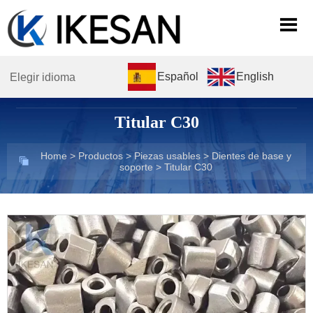

Español
English
Elegir idioma
Titular C30
Home
>
Productos
>
Piezas usables
>
Dientes de base y

soporte
>
Titular C30