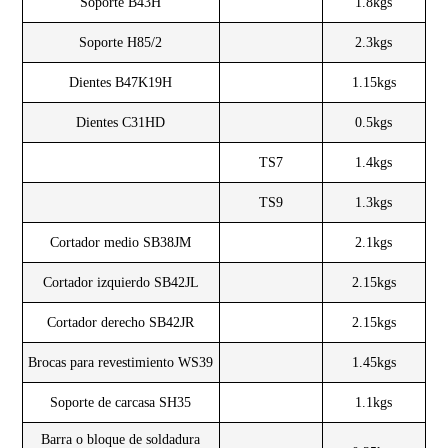
Soporte B43H
1.8kgs
Soporte H85/2
2.3kgs
Dientes B47K19H
1.15kgs
Dientes C31HD
0.5kgs
TS7
1.4kgs
TS9
1.3kgs
Cortador medio SB38JM
2.1kgs
Cortador izquierdo SB42JL
2.15kgs
Cortador derecho SB42JR
2.15kgs
Brocas para revestimiento WS39
1.45kgs
Soporte de carcasa SH35
1.1kgs
Barra o bloque de soldadura