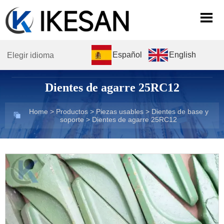

Español
English
Elegir idioma
Dientes de agarre 25RC12
Home
>
Productos
>
Piezas usables
>
Dientes de base y

soporte
>
Dientes de agarre 25RC12