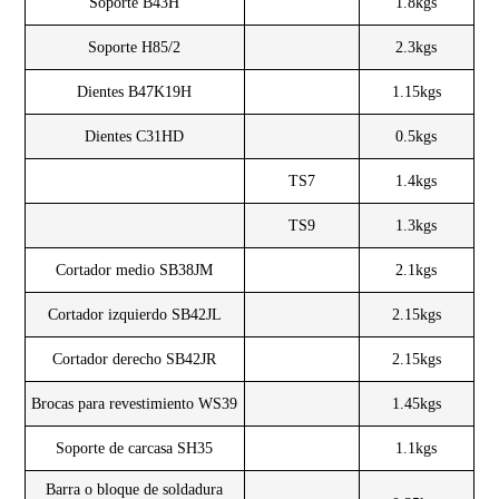
Soporte B43H
1.8kgs
Soporte H85/2
2.3kgs
Dientes B47K19H
1.15kgs
Dientes C31HD
0.5kgs
TS7
1.4kgs
TS9
1.3kgs
Cortador medio SB38JM
2.1kgs
Cortador izquierdo SB42JL
2.15kgs
Cortador derecho SB42JR
2.15kgs
Brocas para revestimiento WS39
1.45kgs
Soporte de carcasa SH35
1.1kgs
Barra o bloque de soldadura