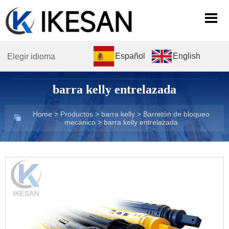

Español
English
Elegir idioma
barra kelly entrelazada
Home
>
Productos
>
barra kelly
>
Barretón de bloqueo

mecánico
>
barra kelly entrelazada