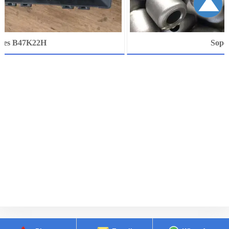

es B47K22H
Soport